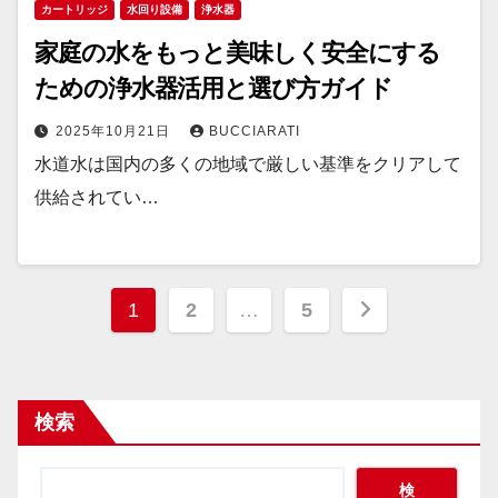
カートリッジ
水回り設備
浄水器
家庭の水をもっと美味しく安全にする
ための浄水器活用と選び方ガイド
2025年10月21日
BUCCIARATI
水道水は国内の多くの地域で厳しい基準をクリアして
供給されてい…
投
1
2
…
5
稿
の
検索
ペ
ー
検