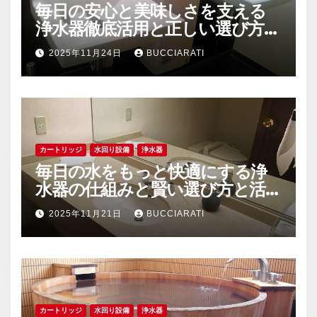
毎日の安心と美味しさを支える
浄水器徹底活用と正しい選び方ガ
イド
2025年11月24日
BUCCIARATI
カートリッジ
水回り設備
浄水器
毎日の水をもっと快適にする浄
水器の仕組みと賢い選び方と活用
法
2025年11月21日
BUCCIARATI
カートリッジ
水回り設備
浄水器