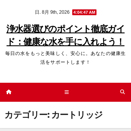
コ
日. 8月 9th, 2026
4:04:49 AM
ン
テ
浄水器選びのポイント徹底ガイ
ン
ド：健康な水を手に入れよう！
ツ
へ
毎日の水をもっと美味しく、安心に。あなたの健康生
ス
活をサポートします！
キ
ッ
プ
カテゴリー:
カートリッジ