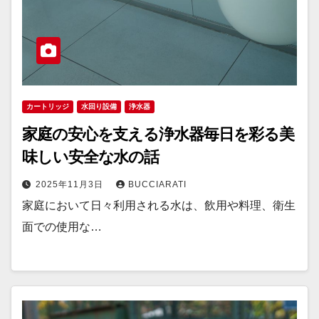
カートリッジ
水回り設備
浄水器
家庭の安心を支える浄水器毎日を彩る美
味しい安全な水の話
2025年11月3日
BUCCIARATI
家庭において日々利用される水は、飲用や料理、衛生
面での使用な…