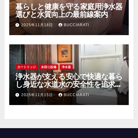
暮らしと健康を守る家庭用浄水器
選びと水質向上の最前線案内
2025年11月18日
BUCCIARATI
カートリッジ
水回り設備
浄水器
浄水器が支える安心で快適な暮ら
し身近な水道水の安全性を追求す
る
2025年11月15日
BUCCIARATI