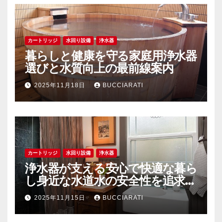
カートリッジ
水回り設備
浄水器
暮らしと健康を守る家庭用浄水器
選びと水質向上の最前線案内
2025年11月18日
BUCCIARATI
カートリッジ
水回り設備
浄水器
浄水器が支える安心で快適な暮ら
し身近な水道水の安全性を追求す
る
2025年11月15日
BUCCIARATI