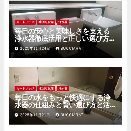
カートリッジ
水回り設備
浄水器
毎日の安心と美味しさを支える
浄水器徹底活用と正しい選び方ガ
イド
2025年11月24日
BUCCIARATI
カートリッジ
水回り設備
浄水器
毎日の水をもっと快適にする浄
水器の仕組みと賢い選び方と活用
法
2025年11月21日
BUCCIARATI