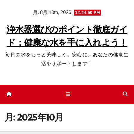
コ
月. 8月 10th, 2026
12:24:51 PM
ン
テ
浄水器選びのポイント徹底ガイ
ン
ド：健康な水を手に入れよう！
ツ
へ
毎日の水をもっと美味しく、安心に。あなたの健康生
ス
活をサポートします！
キ
ッ
プ
月:
2025年10月