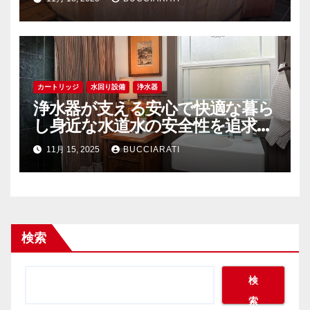
カートリッジ
水回り設備
浄水器
浄水器が支える安心で快適な暮ら
し身近な水道水の安全性を追求す
る
11月 15, 2025
BUCCIARATI
検索
検
索