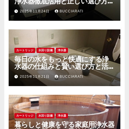
浄水器徹底活用と正しい選び方ガ
イド
2025年11月24日
BUCCIARATI
カートリッジ
水回り設備
浄水器
毎日の水をもっと快適にする浄
水器の仕組みと賢い選び方と活用
法
2025年11月21日
BUCCIARATI
カートリッジ
水回り設備
浄水器
暮らしと健康を守る家庭用浄水器