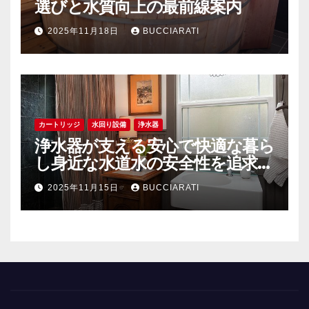
選びと水質向上の最前線案内
2025年11月18日
BUCCIARATI
カートリッジ
水回り設備
浄水器
浄水器が支える安心で快適な暮ら
し身近な水道水の安全性を追求す
る
2025年11月15日
BUCCIARATI