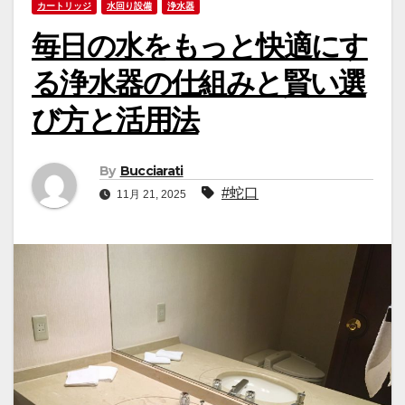
カートリッジ
水回り設備
浄水器
毎日の水をもっと快適にす
る浄水器の仕組みと賢い選
び方と活用法
By
Bucciarati
#蛇口
11月 21, 2025