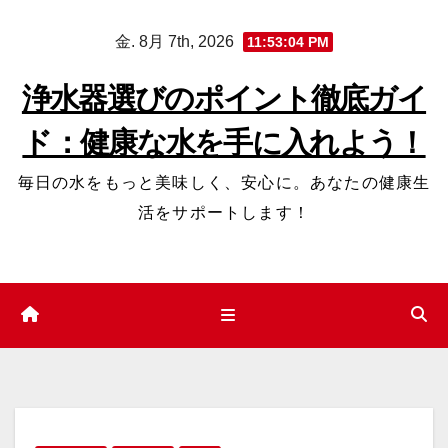
コ
金. 8月 7th, 2026
11:53:05 PM
ン
テ
浄水器選びのポイント徹底ガイ
ン
ド：健康な水を手に入れよう！
ツ
へ
毎日の水をもっと美味しく、安心に。あなたの健康生
ス
活をサポートします！
キ
ッ
プ