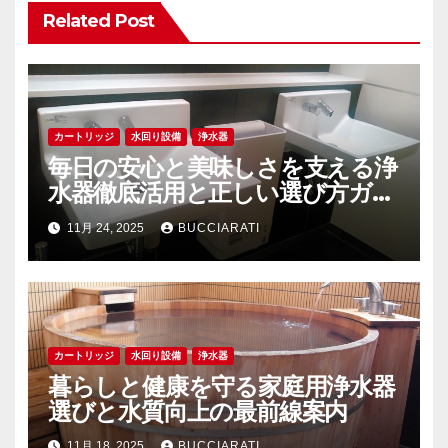
ョ
Related Post
ン
カートリッジ
水回り設備
浄水器
毎日の安心と美味しさを支える浄
水器徹底活用と正しい選び方ガイ
ド
11月 24, 2025
BUCCIARATI
カートリッジ
水回り設備
浄水器
暮らしと健康を守る家庭用浄水器
選びと水質向上の最前線案内
11月 18, 2025
BUCCIARATI